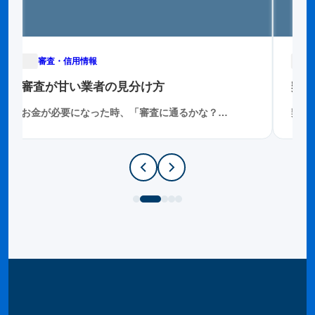
審査・信用情報
2025年11月29日
審査が甘い業者の見分け方
契約
お金が必要になった時、「審査に通るかな？…
契約