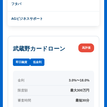
フタバ
14.959%〜17.950%
最大50
AGビジネスサポート
3.1%〜18.0%
最大1,0
武蔵野カードローン
高評価
即日融資
低金利
金利
3.0%〜18.0%
限度額
最大300万円
審査時間
最短30分