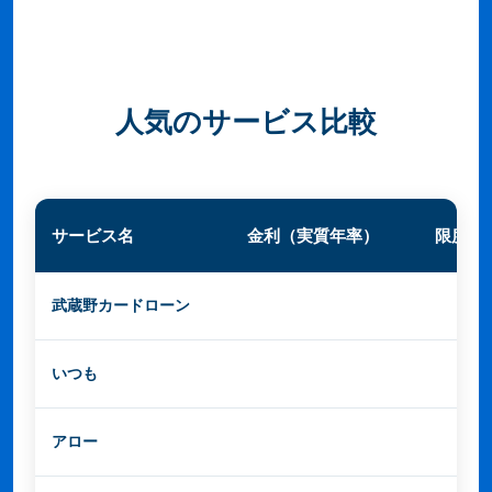
人気のサービス比較
サービス名
金利（実質年率）
限度額
武蔵野カードローン
3.0%〜18.0%
最大30
いつも
4.5%〜18.0%
最大50
アロー
15.0%〜19.94%
最大20