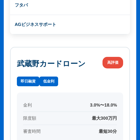
フタバ
14.959%〜17.950%
最大50
AGビジネスサポート
3.1%〜18.0%
最大1,0
武蔵野カードローン
高評価
即日融資
低金利
金利
3.0%〜18.0%
限度額
最大300万円
審査時間
最短30分