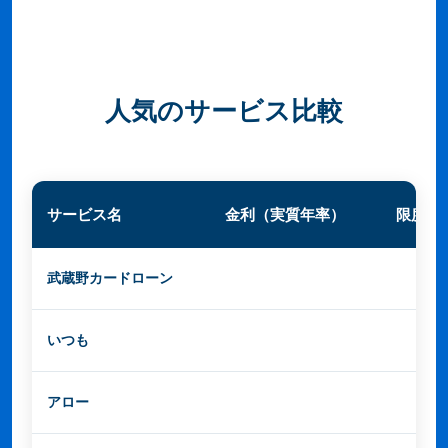
人気のサービス比較
サービス名
金利（実質年率）
限度額
武蔵野カードローン
3.0%〜18.0%
最大30
いつも
4.5%〜18.0%
最大50
アロー
15.0%〜19.94%
最大20